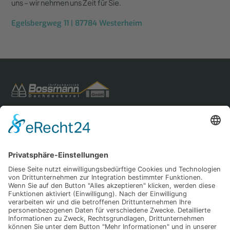
uns – wir nehmen uns Zeit für Sie.
Egelsbergweg 11 | 87784 Westerheim
Dächer & Dachsysteme
Flachdachsanierung & Reparaturen
Spenglerarbeiten
Nachhaltigkeit & Zusatzleistungen
Kontakt